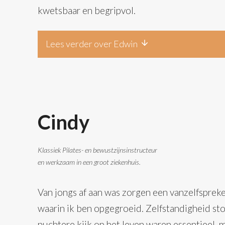
kwetsbaar en begripvol.
Lees verder over Edwin
Cindy
Klassiek Pilates- en bewustzijnsinstructeur
en werkzaam in een groot ziekenhuis.
Van jongs af aan was zorgen een vanzelfspreke
waarin ik ben opgegroeid. Zelfstandigheid st
nuchtere kijk op het leven waren essentieel, m