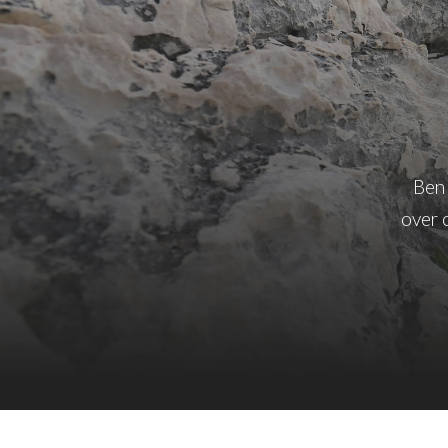
Ben 
over 