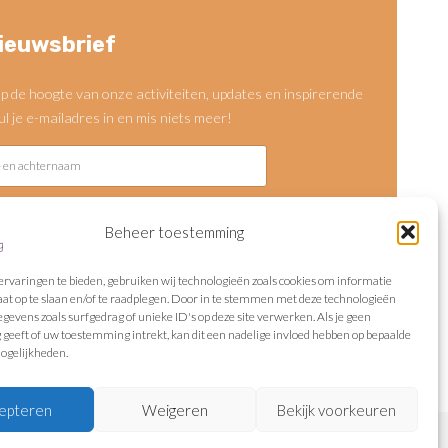
ieuwsbrief
 op de hoogte van onze activiteiten, updates en inspirerende
Vul je e-mailadres in en mis niets meer!
Beheer toestemming
enden
rvaringen te bieden, gebruiken wij technologieën zoals cookies om informatie
aat op te slaan en/of te raadplegen. Door in te stemmen met deze technologieën
gevens zoals surfgedrag of unieke ID's op deze site verwerken. Als je geen
n discreet om met je gegevens.
eeft of uw toestemming intrekt, kan dit een nadelige invloed hebben op bepaalde
ogelijkheden.
epteren
Weigeren
Bekijk voorkeuren