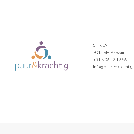
Slink 19
7045 BM Azewijn
+31 6 36 22 19 96
info@puurenkrachtig