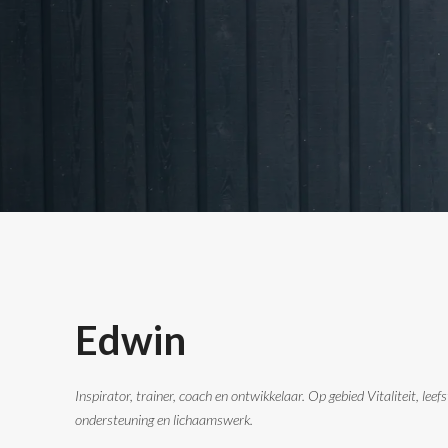
Edwin
Inspirator, trainer, coach en ontwikkelaar. Op gebied Vitaliteit, leefs
ondersteuning en lichaamswerk.