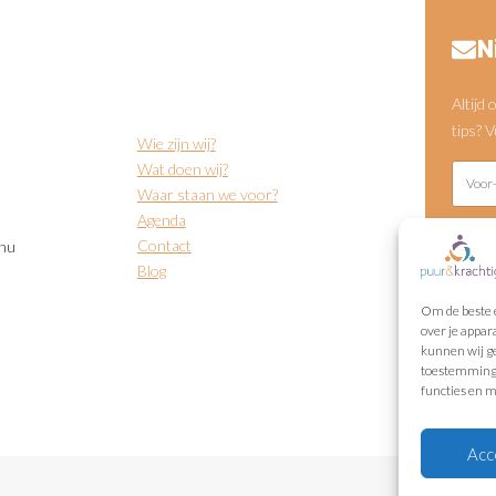
N
Altijd
tips? 
Wie zijn wij?
Wat doen wij?
Waar staan we voor?
Agenda
Contact
.nu
Blog
Verz
Om de beste e
over je appar
kunnen wij ge
Wij gaa
toestemming g
functies en m
Acc