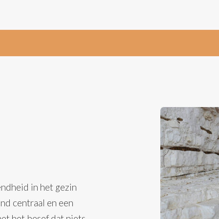
ndheid in het gezin
ond centraal en een
et het besef dat niets