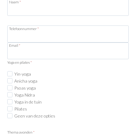
Naam
*
Telefoonnummer
*
Email
*
Yoga en pilates
*
Yin-yoga
Anicha yoga
Psoas yoga
Yoga Nidra
Yoga in de tuin
Pilates
Geen van deze opties
Thema avonden
*